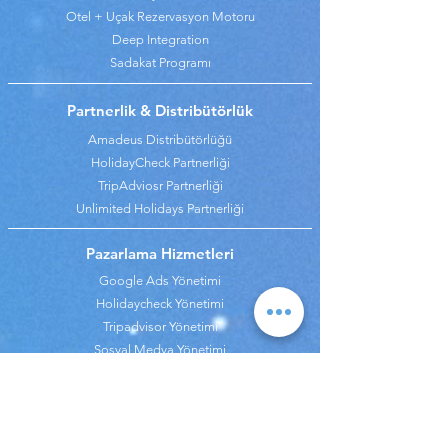
Otel + Uçak Rezervasyon Motoru
Deep Integration
Sadakat Programı
Partnerlik & Distribütörlük
Amadeus Distribütörlüğü
HolidayCheck Partnerliği
TripAdviosr Partnerliği
Unlimited Holidays Partnerliği
Pazarlama Hizmetleri
Google Ads Yönetimi
Holidaycheck Yönetimi
Tripadvisor Yönetimi
Sosyal Medya Yönetimi
İçerik Yönetimi
Web Sitesi
SEO Hizmeti