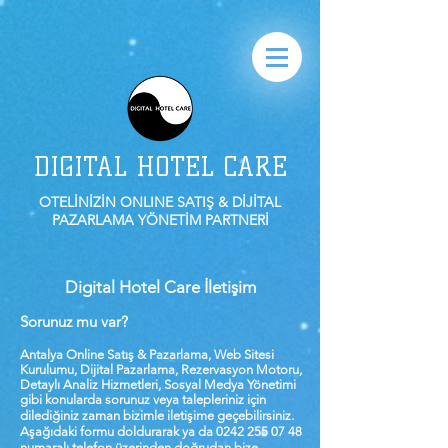
DIGITAL HOTEL CARE
OTELİNİZİN ONLINE SATIŞ & DİJİTAL
PAZARLAMA YÖNETİM PARTNERİ
Digital Hotel Care İletişim
Sorunuz mu var?
Antalya Online Satış & Pazarlama, Web Sitesi
Kurulumu, Dijital Pazarlama, Rezervasyon Motoru,
Detaylı Analiz Hizmetleri, Sosyal Medya Yönetimi
gibi konularda sorunuz veya talepleriniz için
dilediğiniz zaman bizimle iletişime geçebilirsiniz.
Aşağıdaki formu doldurarak ya da
0242 255 07 48
numaralı telefon üzerinden doğrudan bize