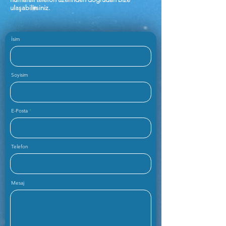
ulaşabilirsiniz.
İsim
Soyisim
E-Posta
Telefon
Mesaj