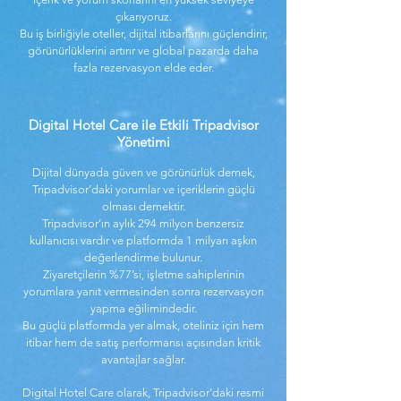
çıkarıyoruz.
Bu iş birliğiyle oteller, dijital itibarlarını güçlendirir,
görünürlüklerini artırır ve global pazarda daha
fazla rezervasyon elde eder.
Digital Hotel Care ile Etkili Tripadvisor
Yönetimi
Dijital dünyada güven ve görünürlük demek,
Tripadvisor’daki yorumlar ve içeriklerin güçlü
olması demektir.
Tripadvisor’ın aylık 294 milyon benzersiz
kullanıcısı vardır ve platformda 1 milyarı aşkın
değerlendirme bulunur.
Ziyaretçilerin %77’si, işletme sahiplerinin
yorumlara yanıt vermesinden sonra rezervasyon
yapma eğilimindedir.
Bu güçlü platformda yer almak, oteliniz için hem
itibar hem de satış performansı açısından kritik
avantajlar sağlar.
Digital Hotel Care olarak, Tripadvisor’daki resmi