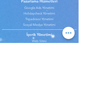
Pazarlama Hizmetleri
Google Ads Yönetimi
Holidaycheck Yönetimi
Tripadvisor Yönetimi
Sosyal Medya Yönetimi
İçerik Yönetimi
Web Sitesi
SEO Hizmeti
Google My Business Yönetimi
Analiz Hizmetleri
Google Analytics Yönetimi
Gelir & Bütçe Analizi
Fiyat Analizi
Pazarlama Analizi
Call Center
OTA Yönetimi