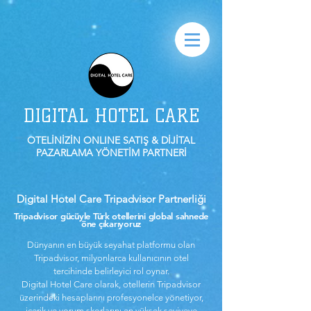
DIGITAL HOTEL CARE
OTELİNİZİN ONLINE SATIŞ & DİJİTAL
PAZARLAMA YÖNETİM PARTNERİ
Digital Hotel Care Tripadvisor Partnerliği
Tripadvisor gücüyle Türk otellerini global sahnede
öne çıkarıyoruz
Dünyanın en büyük seyahat platformu olan
Tripadvisor, milyonlarca kullanıcının otel
tercihinde belirleyici rol oynar.
Digital Hotel Care olarak, otellerin Tripadvisor
üzerindeki hesaplarını profesyonelce yönetiyor,
içerik ve yorum skorlarını en yüksek seviyeye