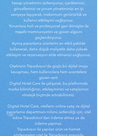
hesap yönetimini üstleniyoruz; içeriklerinizi,
görsellerinizi ve yorum yönetiminizi en iyi
seviyeye taşıyarak, maksimum görünürlük ve
kullanıcı etkileşimi sağlıyoruz.
Yorumlara hızlı ve profesyonel geri dönüşler ile
misafir memnuniyetini ve güven algısını
güçlendiriyoruz.
Ayrıca pazarlama ürünlerini en etkili şekilde
kullanarak, daha düşük maliyetle daha yüksek
etkileşim ve rezervasyon elde etmenizi sağlıyoruz.
Otelinizin Tripadvisor’da güçlü bir dijital imaja
kavuşması, hem kullanıcılara hem acentelere
güven verir.
Digital Hotel Care ile çalışarak, bu platformda
marka bilinirliğinizi, etkileşiminizi ve satışlarınızı
stratejik biçimde artırabilirsiniz.
Digital Hotel Care, otellerin online satış ve dijital
pazarlama departmanı rolünü üstlendiği için, otel
adına Tripadvisor’dan ödeme almaz ya da
ödeme yapmaz.
Tripadvisor ile yapılan ürün ve hizmet
sözleşmeleri otel ile Tripadvisor arasında