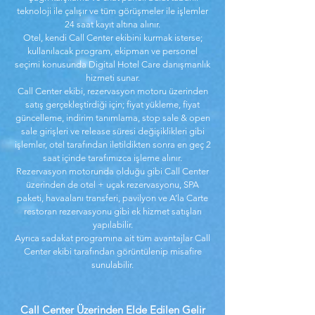
teknoloji ile çalışır ve tüm görüşmeler ile işlemler
24 saat kayıt altına alınır.
Otel, kendi Call Center ekibini kurmak isterse;
kullanılacak program, ekipman ve personel
seçimi konusunda Digital Hotel Care danışmanlık
hizmeti sunar.
Call Center ekibi, rezervasyon motoru üzerinden
satış gerçekleştirdiği için; fiyat yükleme, fiyat
güncelleme, indirim tanımlama, stop sale & open
sale girişleri ve release süresi değişiklikleri gibi
işlemler, otel tarafından iletildikten sonra en geç 2
saat içinde tarafımızca işleme alınır.
Rezervasyon motorunda olduğu gibi Call Center
üzerinden de otel + uçak rezervasyonu, SPA
paketi, havaalanı transferi, pavilyon ve A’la Carte
restoran rezervasyonu gibi ek hizmet satışları
yapılabilir.
Ayrıca sadakat programına ait tüm avantajlar Call
Center ekibi tarafından görüntülenip misafire
sunulabilir.
Call Center Üzerinden Elde Edilen Gelir