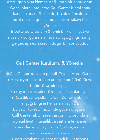
aracılığıyla aynı hizmeti doğrudan biz sunuyoruz.
Genel olarak otellerde Call Center birimi satış
kanalı olarak görülse de, bu ekip öncelikle
misafirlerden gelen soru, talep ve şikayetleri
yönetir.
Elbette bu taleplerin önemli bir kısmı fiyat ve
müsaitlik sorgulamalarından oluştuğu için, satışın
gerçekleşmesi sürecin doğal bir sonucudur.
Call Center Kurulumu & Yönetimi
Call Center kullanım paneli, Digital Hotel Care
rezervasyon motorunun entegre bir ürünüdür ve
bütüncül şekilde çalışır.
Bu sayede web sitesi üzerinden sunulan fiyat,
müsaitlik ve koşullar ile Call Center ekibinin
eriştiği bilgiler her zaman aynıdır.
Bu yapı, tüketici nezdinde güven oluşturur.
Call Center ekibi, rezervasyon motorundaki
güncel fiyat, müsaitlik ve şartlara tek panel
üzerinden erişir; ayrıca bir fiyat veya koşul
tanımlamasına gerek yoktur.
Çağrı karşılama ve chat paneli bulut tabanlı