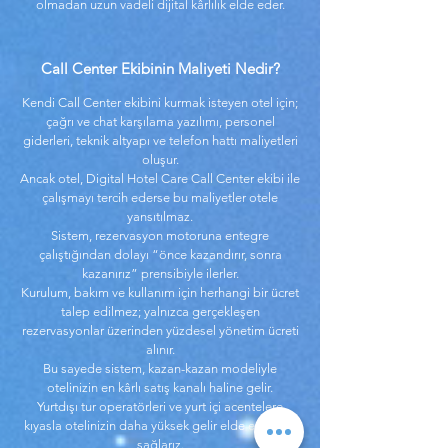
olmadan uzun vadeli dijital kârlılık elde eder.
Call Center Ekibinin Maliyeti Nedir?
Kendi Call Center ekibini kurmak isteyen otel için;
çağrı ve chat karşılama yazılımı, personel
giderleri, teknik altyapı ve telefon hattı maliyetleri
oluşur.
Ancak otel, Digital Hotel Care Call Center ekibi ile
çalışmayı tercih ederse bu maliyetler otele
yansıtılmaz.
Sistem, rezervasyon motoruna entegre
çalıştığından dolayı “önce kazandırır, sonra
kazanırız” prensibiyle ilerler.
Kurulum, bakım ve kullanım için herhangi bir ücret
talep edilmez; yalnızca gerçekleşen
rezervasyonlar üzerinden yüzdesel yönetim ücreti
alınır.
Bu sayede sistem, kazan-kazan modeliyle
otelinizin en kârlı satış kanalı haline gelir.
Yurtdışı tur operatörleri ve yurt içi acentelere
kıyasla otelinizin daha yüksek gelir elde etmesini
sağlarız.