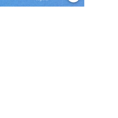
Rezervasyon Çözümleri
Rezervasyon Motoru
Otel + Uçak Rezervasyon Motoru
Deep Integration
Sadakat Programı
Partnerlik & Distribütörlük
Amadeus Distribütörlüğü
HolidayCheck Partnerliği
TripAdviosr Partnerliği
Unlimited Holidays Partnerliği
Pazarlama Hizmetleri
Google Ads Yönetimi
Holidaycheck Yönetimi
Tripadvisor Yönetimi
Sosyal Medya Yönetimi