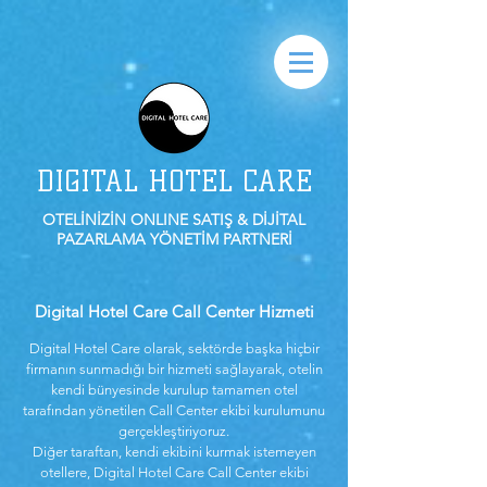
DIGITAL HOTEL CARE
OTELİNİZİN ONLINE SATIŞ & DİJİTAL
PAZARLAMA YÖNETİM PARTNERİ
Digital Hotel Care Call Center Hizmeti
Digital Hotel Care olarak, sektörde başka hiçbir
firmanın sunmadığı bir hizmeti sağlayarak, otelin
kendi bünyesinde kurulup tamamen otel
tarafından yönetilen Call Center ekibi kurulumunu
gerçekleştiriyoruz.
Diğer taraftan, kendi ekibini kurmak istemeyen
otellere, Digital Hotel Care Call Center ekibi