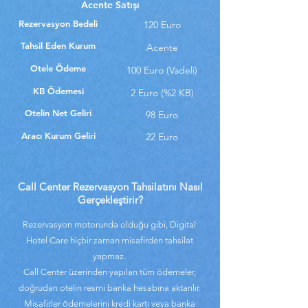
Acente Satışı
Rezervasyon Bedeli
120 Euro
Tahsil Eden Kurum
Acente
Otele Ödeme
100 Euro (Vadeli)
KB Ödemesi
2 Euro (%2 KB)
Otelin Net Geliri
98 Euro
Aracı Kurum Geliri
22 Euro
Call Center Rezervasyon Tahsilatını Nasıl
Gerçekleştirir?
Rezervasyon motorunda olduğu gibi, Digital
Hotel Care hiçbir zaman misafirden tahsilat
yapmaz.
Call Center üzerinden yapılan tüm ödemeler,
doğrudan otelin resmi banka hesabına aktarılır.
Misafirler ödemelerini kredi kartı veya banka